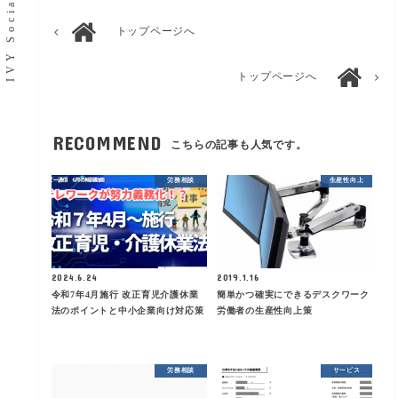
トップページへ
トップページへ
RECOMMEND
こちらの記事も人気です。
労務相談
生産性向上
2024.6.24
2019.1.16
令和7年4月施行 改正育児介護休業
簡単かつ確実にできるデスクワーク
法のポイントと中小企業向け対応策
労働者の生産性向上策
労務相談
サービス