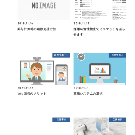
2018.11.16
2018.11.13
給与計算時の端数処理方法
採用時適性検査でミスマッチを減ら
せます
経営サポート
生産性向上
2021.11.12
2018.11.7
Web面接のメリット
業務システムの選択
労働事情
労務相談