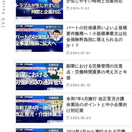
が生じやすい時間と企業対応
2024.11.22
パートの社保適用いよいよ規模
経営サポート
要件撤廃へ！小規模事業主は社
会保険料負担に堪えられるの
か！？
2024.07.01
副業における労務管理の注意
労務相談
点：労働時間通算の考え方と今
後
2024.05.18
令和7年4月施行 改正育児介護
労務相談
休業法のポイントと中小企業向
け対応策
2024.06.24
2024年4月から施行される労働
労務相談