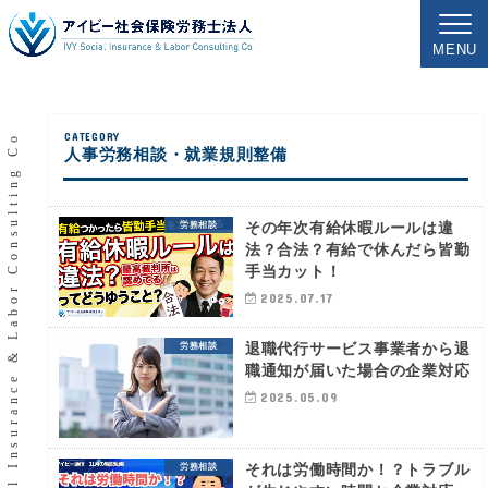
MENU
IVY Social Insurance & Labor Consulting Co
人事労務相談・就業規則整備
その年次有給休暇ルールは違
労務相談
法？合法？有給で休んだら皆勤
手当カット！
2025.07.17
退職代行サービス事業者から退
労務相談
職通知が届いた場合の企業対応
2025.05.09
それは労働時間か！？トラブル
労務相談