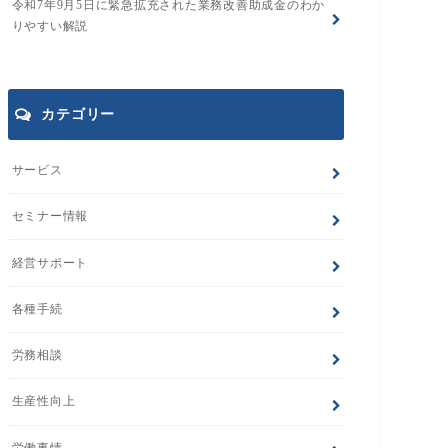
令和7年9月5日に緊急拡充された業務改善助成金のわか
りやすい解説
カテゴリー
サービス
セミナー情報
経営サポート
各種手続
労務相談
生産性向上
労働事情