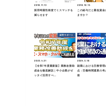
2018.11.13
2018.10.15
採用時適性検査でミスマッチを
この給与だと最低賃金
減らせます
ますか？
経営サポート
2025.4.21
2024.5.18
【令和7年度最新版】業務改善助
副業における労務管理
成金を徹底解説｜中小企業がゼ
点：労働時間通算の考
ッタイ活用すべ…
後