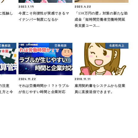
2023.1.19
2025.4.22
に抵触し
今度こそ利便性が実感できるマ
「130万円の壁」対策の新たな助
イナンバー制度になるか
成金「短時間労働者労働時間延
長支援コース…
労務相談
労務相談
生産性向上
2024.11.22
2018.11.11
の注意
それは労働時間か！？トラブル
雇用契約書をシステムから従業
え方と今
が生じやすい時間と企業対応
員に直接送信できます。