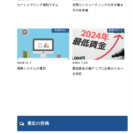
カーシェアリング便利ですよ
空間コンピューティングが示す働き
方の未来像
生産性向上
経営サポート
2018.11.7
2024.7.30
業務システムの選択
最低賃金大幅アップに企業がとるべ
き対応
最近の投稿