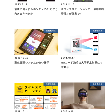
2023.5.12
2018.11.10
急速に普及するホンモノのAIとどう
オフィスステーションの「雇用契約
向き合うべきか
管理」が便利です
生産性向上
生産性向上
2018.10.30
2018.10.17
勤怠管理システムの使い勝手
QRコード決済は人手不足対策にも
有効か
生産性向上
生産性向上
2018.10.11
2023.6.10