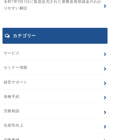
令和7年9月5日に緊急拡充された業務改善助成金のわか
りやすい解説
カテゴリー
サービス
セミナー情報
経営サポート
各種手続
労務相談
生産性向上
労働事情