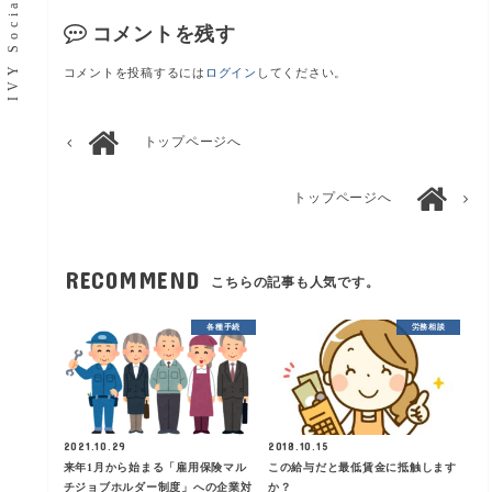
コメントを残す
コメントを投稿するには
ログイン
してください。
トップページへ
トップページへ
RECOMMEND
こちらの記事も人気です。
各種手続
労務相談
2021.10.29
2018.10.15
来年1月から始まる「雇用保険マル
この給与だと最低賃金に抵触します
チジョブホルダー制度」への企業対
か？