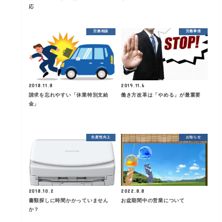
応
労務相談
労働事情
2018.11.8
2019.11.6
請求を忘れやすい「休業特別支給
働き方改革は「やめる」が最重要
金」
生産性向上
お知らせ
2018.10.2
2022.8.8
書類探しに時間かかっていません
お盆期間中の営業について
か？