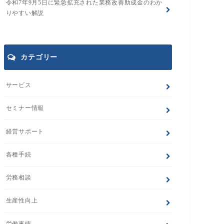
令和7年9月5日に緊急拡充された業務改善助成金のわか
りやすい解説
カテゴリー
サービス
セミナー情報
経営サポート
各種手続
労務相談
生産性向上
労働事情