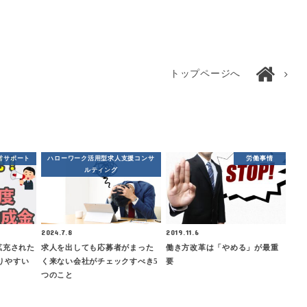
トップページへ
営サポート
ハローワーク活用型求人支援コンサ
労働事情
ルティング
2024.7.8
2019.11.6
拡充された
求人を出しても応募者がまった
働き方改革は「やめる」が最重
りやすい
く来ない会社がチェックすべき5
要
つのこと