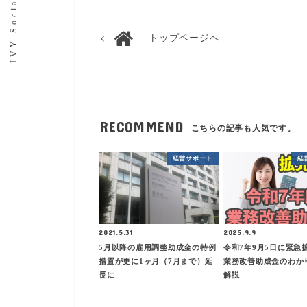
トップページへ
RECOMMEND
こちらの記事も人気です。
経営サポート
経
2021.5.31
2025.9.9
5月以降の雇用調整助成金の特例
令和7年9月5日に緊急
措置が更に1ヶ月（7月まで）延
業務改善助成金のわか
長に
解説