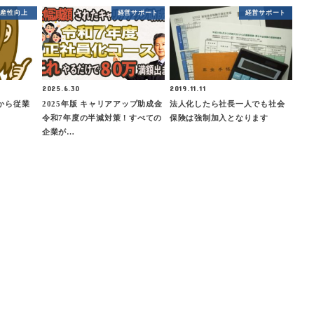
生産性向上
経営サポート
経営サポート
2025.6.30
2019.11.11
から従業
2025年版 キャリアアップ助成金
法人化したら社長一人でも社会
。
令和7年度の半減対策！すべての
保険は強制加入となります
企業が…