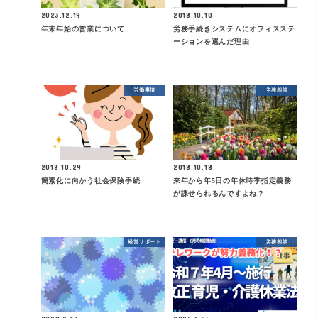
2023.12.19
2018.10.10
年末年始の営業について
労務手続きシステムにオフィスステ
ーションを選んだ理由
労働事情
労務相談
2018.10.29
2018.10.18
簡素化に向かう社会保険手続
来年から年5日の年休時季指定義務
が課せられるんですよね？
経営サポート
労務相談