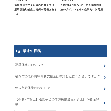
2020.2.17
2024.6.24
新型コロナウイルスの影響を受け、
令和7年4月施行 改正育児介護休業
雇用調整助成金の特例が発表されま
法のポイントと中小企業向け対応策
した
最近の投稿
夏季休業のお知らせ
福岡市の燃料費等高騰支援金は申請したほうが良いですか？
年末年始休業のお知らせ
【令和7年改正】通勤手当の非課税限度額引き上げを徹底解
説！