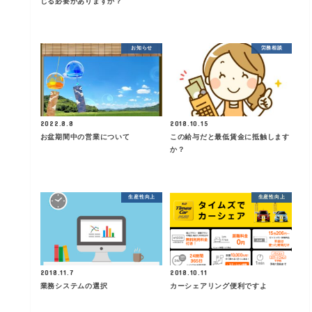
じる必要がありますか？
お知らせ
労務相談
2022.8.8
2018.10.15
お盆期間中の営業について
この給与だと最低賃金に抵触します
か？
生産性向上
生産性向上
2018.11.7
2018.10.11
業務システムの選択
カーシェアリング便利ですよ