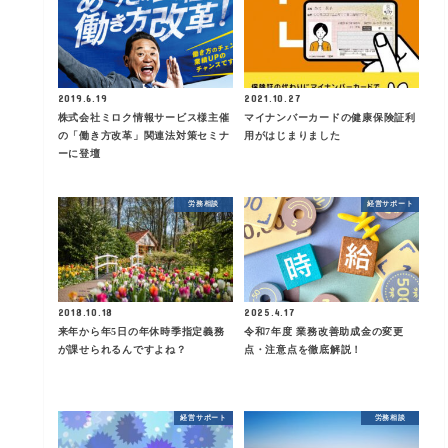
2019.6.19
2021.10.27
株式会社ミロク情報サービス様主催
マイナンバーカードの健康保険証利
の「働き方改革」関連法対策セミナ
用がはじまりました
ーに登壇
労務相談
経営サポート
2018.10.18
2025.4.17
来年から年5日の年休時季指定義務
令和7年度 業務改善助成金の変更
が課せられるんですよね？
点・注意点を徹底解説！
経営サポート
労務相談