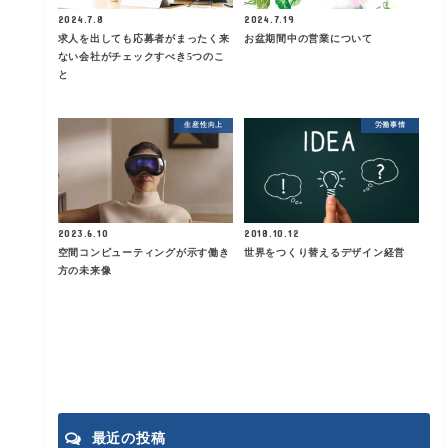
2024.7.8
2024.7.19
求人を出しても応募者がまったく来
お盆期間中の営業について
ない会社がチェックすべき5つのこ
と
生産性向上
労働事情
2023.6.10
2018.10.12
空間コンピューティングが示す働き
世界をつくり替えるデザイン経営
方の未来像
最近の投稿