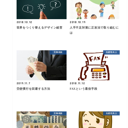
2018.10.12
2018.10.19
世界をつくり替えるデザイン経営
人手不足対策に正攻法で取り組むに
は
労務相談
生産性向上
2019.11.7
2018.11.12
労使慣行を回避する方法
FAXという通信手段
労務相談
生産性向上