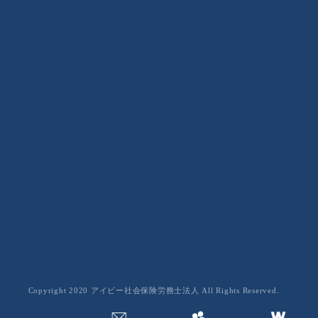
業務案内
労働社会保険手続のアウトソーシング
給与計算のアウトソーシング
人事労務相談・就業規則整備
人事制度構築支援
ハローワーク活用型求人支援コンサルティング
助成金活用支援
Copyright 2020 アイビー社会保険労務士法人 All Rights Reserved.