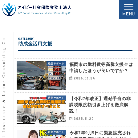
MENU
IVY Social Insurance & Labor Consulting Co
助成金活用支援
福岡市の燃料費等高騰支援金は
経営サポート
申請したほうが良いですか？
2026.03.24
【令和7年改正】通勤手当の非
経営サポート
課税限度額引き上げを徹底解
説！
2025.11.20
令和7年9月5日に緊急拡充され
経営サポート