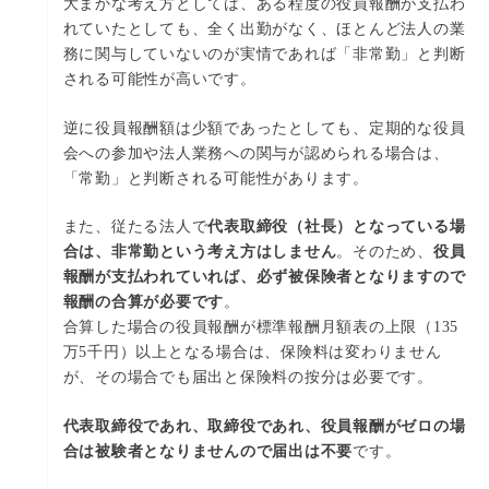
大まかな考え方としては、ある程度の役員報酬が支払わ
れていたとしても、全く出勤がなく、ほとんど法人の業
務に関与していないのが実情であれば「非常勤」と判断
される可能性が高いです。
逆に役員報酬額は少額であったとしても、定期的な役員
会への参加や法人業務への関与が認められる場合は、
「常勤」と判断される可能性があります。
また、従たる法人で
代表取締役（社長）となっている場
合は、非常勤という考え方はしません
。そのため、
役員
報酬が支払われていれば、必ず被保険者となりますので
報酬の合算が必要です
。
合算した場合の役員報酬が標準報酬月額表の上限（135
万5千円）以上となる場合は、保険料は変わりません
が、その場合でも届出と保険料の按分は必要です。
代表取締役であれ、取締役であれ、役員報酬がゼロの場
合は被験者となりませんので届出は不要
です。