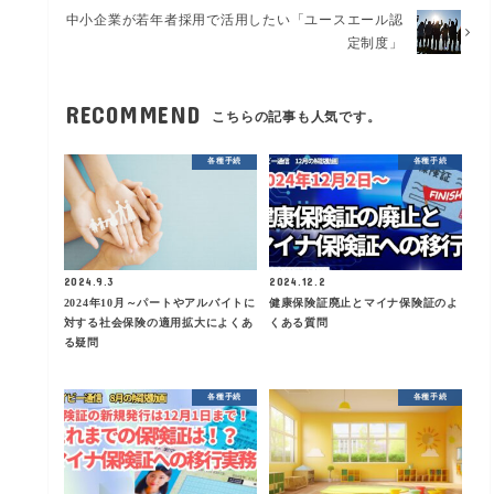
中小企業が若年者採用で活用したい「ユースエール認
定制度」
RECOMMEND
こちらの記事も人気です。
各種手続
各種手続
2024.9.3
2024.12.2
2024年10月～パートやアルバイトに
健康保険証廃止とマイナ保険証のよ
対する社会保険の適用拡大によくあ
くある質問
る疑問
各種手続
各種手続