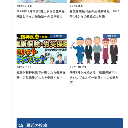
2024.8.20
2024.8.6
2024年12月2日に廃止される健康保
育児休業給付金の延長厳格化：2025
険証とマイナ保険証への切り替え
年4月からの変更点と対策
各種手続
各種手続
2025.7.30
2021.10.29
社員が精神疾患で休職したら健康保
来年1月から始まる「雇用保険マル
険・労災保険どちらを申請する？
チジョブホルダー制度」への企業対
応
最近の投稿