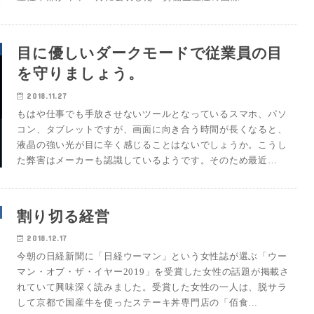
目に優しいダークモードで従業員の目
を守りましょう。
2018.11.27
もはや仕事でも手放させないツールとなっているスマホ、パソ
コン、タブレットですが、画面に向き合う時間が長くなると、
液晶の強い光が目に辛く感じることはないでしょうか。こうし
た弊害はメーカーも認識しているようです。そのため最近…
割り切る経営
2018.12.17
今朝の日経新聞に「日経ウーマン」という女性誌が選ぶ「ウー
マン・オブ・ザ・イヤー2019」を受賞した女性の話題が掲載さ
れていて興味深く読みました。受賞した女性の一人は、脱サラ
して京都で国産牛を使ったステーキ丼専門店の「佰食…