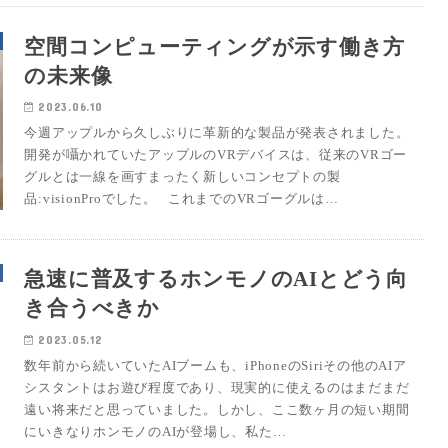
空間コンピューティングが示す働き方
の未来像
2023.06.10
今週アップルから久しぶりに革新的な製品が発表されました。
開発が囁かれていたアップルのVRデバイスは、従来のVRゴー
グルとは一線を画すまったく新しいコンセプトの製
品:visionProでした。 これまでのVRゴーグルは…
急速に普及するホンモノのAIとどう向
き合うべきか
2023.05.12
数年前から続いていたAIブームも、iPhoneのSiriその他のAIア
シスタントはお遊び程度であり、現実的に使えるのはまだまだ
遠い将来だと思っていました。しかし、ここ数ヶ月の短い期間
にいきなりホンモノのAIが登場し、私た…