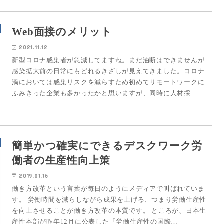
Web面接のメリット
2021.11.12
新型コロナ感染者が急減してますね。まだ油断はできませんが
感染拡大前の日常にもどれるきざしが見えてきました。コロナ
渦においては感染リスクを減らすため初めてリモートワークに
ふみきった企業も多かったかと思いますが、同時に人材採…
簡単かつ確実にできるデスクワーク労
働者の生産性向上策
2019.01.16
働き方改革という言葉が毎日のようにメディアで叫ばれていま
す。 労働時間を減らしながら成果を上げる、つまり労働生産性
を向上させることが働き方改革の本質です。 ところが、日本生
産性本部が昨年12月に公表した「労働生産性の国際…