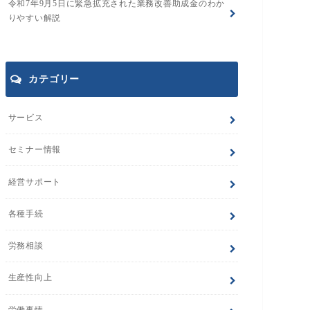
令和7年9月5日に緊急拡充された業務改善助成金のわか
りやすい解説
カテゴリー
サービス
セミナー情報
経営サポート
各種手続
労務相談
生産性向上
労働事情